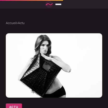
Accueil
›
Actu
ACTU