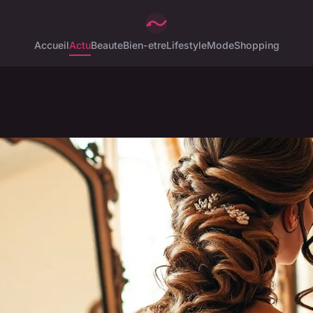
Accueil
Actu
Beaute
Bien-etre
Lifestyle
Mode
Shopping