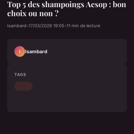
Top 5 des shampoings Aesop : bon
choix ou non ?
Isambard
•
17/03/2026 19:05
•
11 min de lecture
Isambard
I
TAGS
beaute