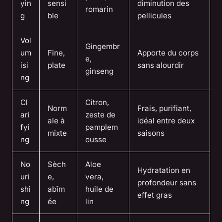
yin
sensi
diminution des
romarin
g
ble
pellicules
Vol
Gingembr
um
Fine,
Apporte du corps
e,
isi
plate
sans alourdir
ginseng
ng
Cl
Citron,
Norm
Frais, purifiant,
ari
zeste de
ale à
idéal entre deux
fyi
pamplem
mixte
saisons
ng
ousse
No
Sèch
Aloe
Hydratation en
uri
e,
vera,
profondeur sans
shi
abîm
huile de
effet gras
ng
ée
lin