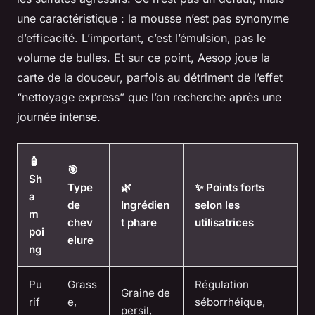
une caractéristique : la mousse n’est pas synonyme
d’efficacité. L’important, c’est l’émulsion, pas le
volume de bulles. Et sur ce point, Aesop joue la
carte de la douceur, parfois au détriment de l’effet
“nettoyage express” que l’on recherche après une
journée intense.
🧴
🎯
Sh
Type
🌿
✨ Points forts
a
de
Ingrédien
selon les
m
chev
t phare
utilisatrices
poi
elure
ng
Pu
Grass
Régulation
Graine de
rif
e,
séborrhéique,
persil,