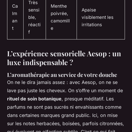
Très
Ca
Menthe
sensi
Apaise
lm
poivrée,
ble,
visiblement les
an
camomill
réacti
irritations
t
e
f
L’expérience sensorielle Aesop : un
luxe indispensable ?
L’aromathérapie au service de votre douche
On ne le dira jamais assez : avec Aesop, on ne se
lave pas juste les cheveux. On s’offre un moment de
rituel de soin botanique
, presque méditatif. Les
parfums ne sont pas sucrés ni envahissants comme
dans certaines marques grand public. Ici, on mise
sur les notes herbacées, boisées, parfois citronnées,
qui évoluent en olfaction subtile. C’est ce qui fait